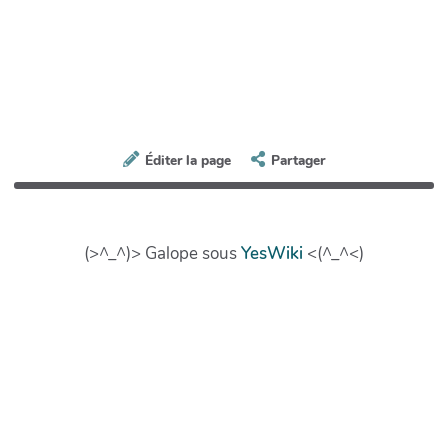
Éditer la page
Partager
(>^_^)> Galope sous
YesWiki
<(^_^<)