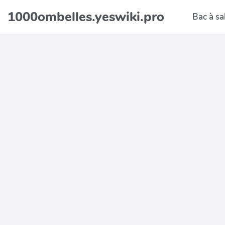
Aller au contenu principal
1000ombelles.yeswiki.pro
Bac à sa