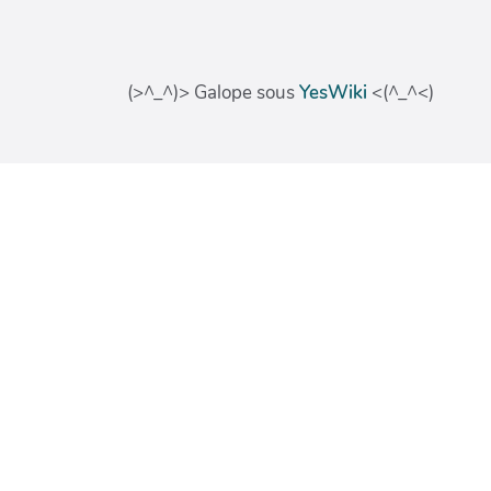
(>^_^)> Galope sous
YesWiki
<(^_^<)