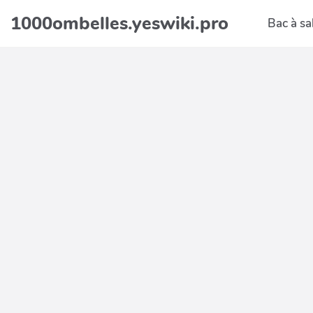
Aller au contenu principal
1000ombelles.yeswiki.pro
Bac à sa