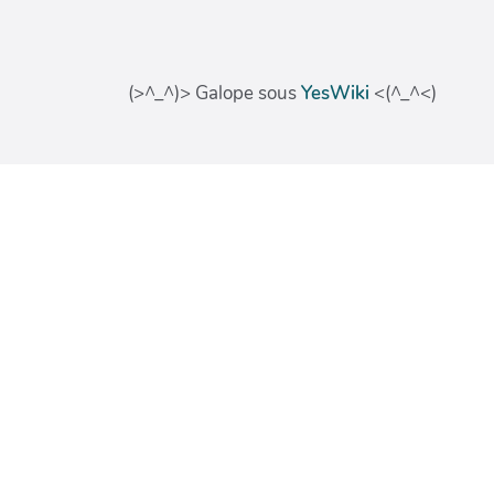
(>^_^)> Galope sous
YesWiki
<(^_^<)