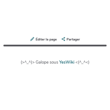
Éditer la page
Partager
(>^_^)> Galope sous
YesWiki
<(^_^<)