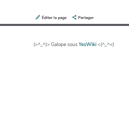
Éditer la page
Partager
(>^_^)> Galope sous
YesWiki
<(^_^<)