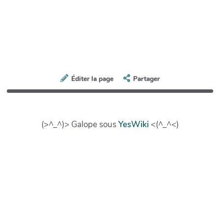
Éditer la page
Partager
(>^_^)> Galope sous
YesWiki
<(^_^<)