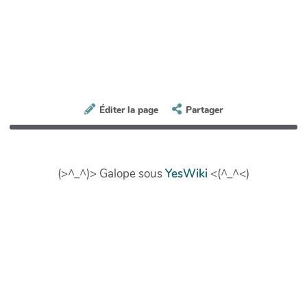
Éditer la page
Partager
(>^_^)> Galope sous
YesWiki
<(^_^<)