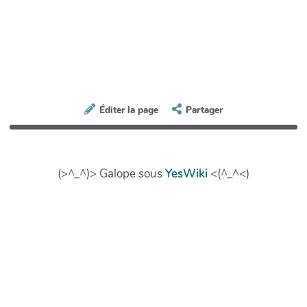
Éditer la page
Partager
(>^_^)> Galope sous
YesWiki
<(^_^<)